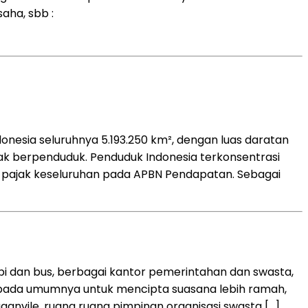
saha, sbb :
onesia seluruhnya 5.193.250 km², dengan luas daratan
idak berpenduduk. Penduduk Indonesia terkonsentrasi
 pajak keseluruhan pada APBN Pendapatan. Sebagai
api dan bus, berbagai kantor pemerintahan dan swasta,
pada umumnya untuk mencipta suasana lebih ramah,
uganvile, ruang ruang pimpinan organisasi swasta […]