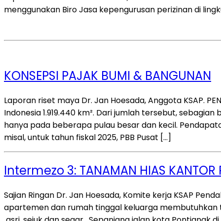
menggunakan Biro Jasa kepengurusan perizinan di lingkung
KONSEPSI PAJAK BUMI & BANGUNAN
Laporan riset maya Dr. Jan Hoesada, Anggota KSAP. PEN
Indonesia 1.919.440 km². Dari jumlah tersebut, sebagia
hanya pada beberapa pulau besar dan kecil. Pendapat
misal, untuk tahun fiskal 2025, PBB Pusat […]
Intermezo 3: TANAMAN HIAS KANTOR
Sajian Ringan Dr. Jan Hoesada, Komite kerja KSAP Penda
apartemen dan rumah tinggal keluarga membutuhkan t
asri, sejuk dan segar. Sepanjang jalan kota Pontianak di