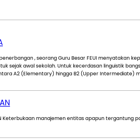
A
penerbangan , seorang Guru Besar FEUI menyatakan kepa
entuk sejak awal sekolah. Untuk kecerdasan linguistik 
antara A2 (Elementary) hingga B2 (Upper Intermediate) 
AAN
AN Keterbukaan manajemen entitas apapun tergantung p