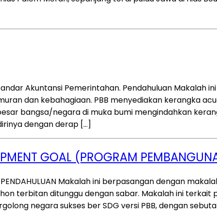
tandar Akuntansi Pemerintahan. Pendahuluan Makalah in
makmuran dan kebahagiaan. PBB menyediakan kerangka ac
an besar bangsa/negara di muka bumi mengindahkan ker
irinya dengan derap […]
LOPMENT GOAL (PROGRAM PEMBANGUN
 PENDAHULUAN Makalah ini berpasangan dengan makalah be
n terbitan ditunggu dengan sabar. Makalah ini terkait 
tergolong negara sukses ber SDG versi PBB, dengan sebut