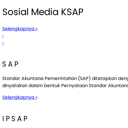
Sosial Media KSAP
Selengkapnya »
‹
›
S A P
Standar Akuntansi Pemerintahan (SAP) ditetapkan deng
dinyatakan dalam bentuk Pernyataan Standar Akuntansi 
Selengkapnya »
I P S A P