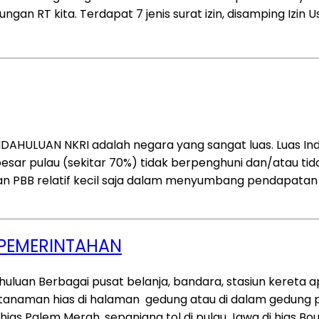
an RT kita. Terdapat 7 jenis surat izin, disamping Izin U
DAHULUAN NKRI adalah negara yang sangat luas. Luas Ind
n besar pulau (sekitar 70%) tidak berpenghuni dan/atau t
an PBB relatif kecil saja dalam menyumbang pendapatan
 PEMERINTAHAN
huluan Berbagai pusat belanja, bandara, stasiun kereta 
anaman hias di halaman gedung atau di dalam gedung 
 hias Palem Merah, sepanjang tol di pulau Jawa di hias Bo